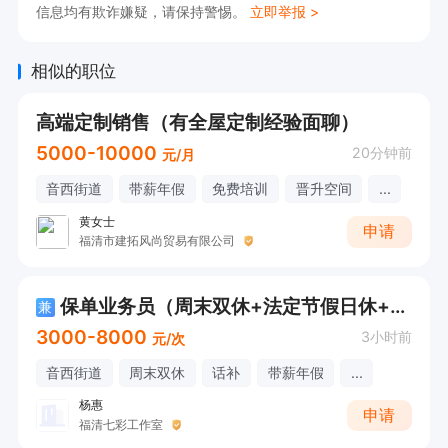
信息均有欺诈嫌疑，请保持警惕。
立即举报 >
相似的职位
高端定制销售（有全屋定制经验面聊）
5000-10000
20分钟前
元/月
音西街道
带薪年假
免费培训
晋升空间
...
黄女士
申请
福清市建拓风尚贸易有限公司
保单业务员（周末双休+法定节假日休+日到岗3-4小时）
兼
3000-8000
3小时前
元/次
音西街道
周末双休
话补
带薪年假
...
杨惠
申请
福清七彩工作室