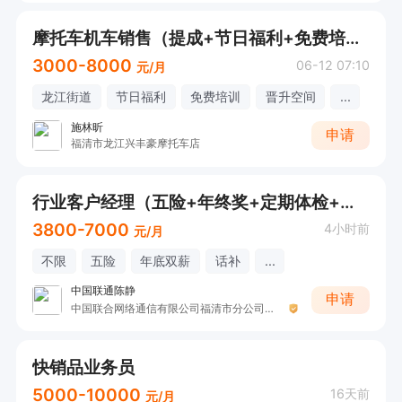
摩托车机车销售（提成+节日福利+免费培训）
3000-8000
06-12 07:10
元/月
龙江街道
节日福利
免费培训
晋升空间
...
施林昕
申请
福清市龙江兴丰豪摩托车店
行业客户经理（五险+年终奖+定期体检+带薪年假+绩效奖金+话补+年底双薪+满一年后有住房公积金）
3800-7000
4小时前
元/月
不限
五险
年底双薪
话补
...
中国联通陈静
申请
中国联合网络通信有限公司福清市分公司（中国福清联通）
快销品业务员
5000-10000
16天前
元/月