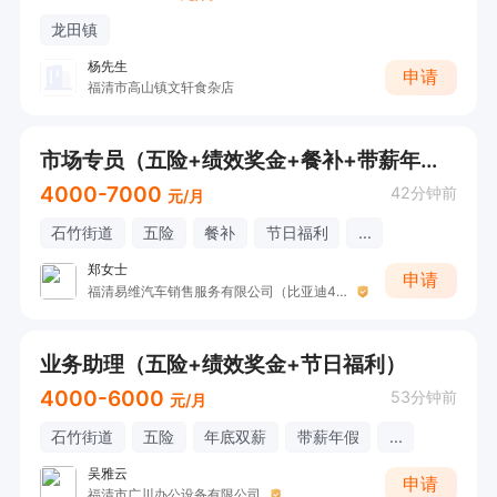
龙田镇
杨先生
申请
福清市高山镇文轩食杂店
市场专员（五险+绩效奖金+餐补+带薪年假+各种节日福利+晋升空间）
4000-7000
42分钟前
元/月
石竹街道
五险
餐补
节日福利
...
郑女士
申请
福清易维汽车销售服务有限公司（比亚迪4S店）
业务助理（五险+绩效奖金+节日福利）
4000-6000
53分钟前
元/月
石竹街道
五险
年底双薪
带薪年假
...
吴雅云
申请
福清市广川办公设备有限公司