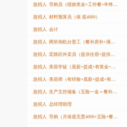
急招人 导购员（绩效奖金+工作餐+年终奖+节日福利）
急招人 材料预算员（保 底4000）
急招人 会计
急招人 两班倒机台普工（餐补房补+满勤奖+绩效奖+节日福利）
急招人 宏路区外卖员（提供住宿+提供车+多劳多得+有师傅带）
急招人 美容学徒（底薪+提成+有奖金+节日福利）
急招人 美容师（有经验+底薪+提成+有奖金+节日福利）
急招人 生产主控储备（五险一金＋餐补＋房补＋晋升空间）
急招人 总经理助理
急招人 导购（月保底无责4000+五险+餐补+年终奖）