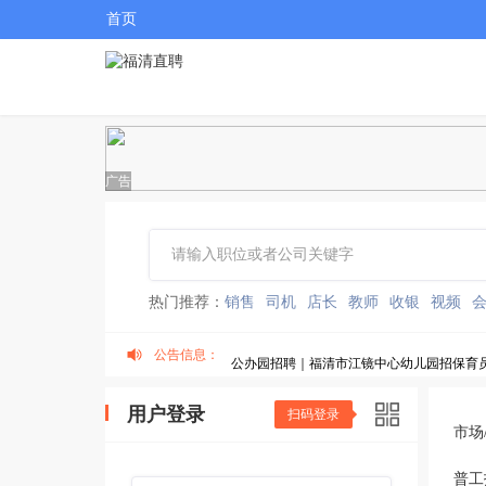
首页
广告
热门推荐：
销售
司机
店长
教师
收银
视频
公告信息：
公办园招聘｜福清市江镜中心幼儿园招保育
“纳”贤能先｜福清核电燃料操作助理岗位，双
用户登录
扫码登录
市场
住房和城乡建设局招聘公告，7月31日截止报
普工
福清一中洪宽校区招聘德育专职干事人员，