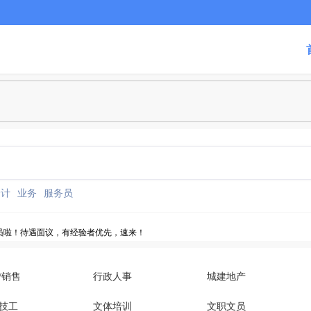
会计
业务
服务员
员啦！待遇面议，有经验者优先，速来！
休+8小时工作制+五险一金！点击报名~
/销售
行政人事
城建地产
名
技工
文体培训
文职文员
点击报名~