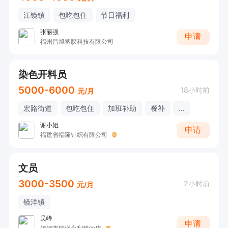
江镜镇
包吃包住
节日福利
张丽强
申请
福州昌旭塑胶科技有限公司
染色开料员
5000-6000
18小时前
元/月
宏路街道
包吃包住
加班补助
餐补
...
谢小姐
申请
福建省福隆针织有限公司
文员
3000-3500
2小时前
元/月
镜洋镇
吴峰
申请