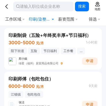
搜索
地图
工作区域
印刷/染整技术
薪资范围
筛选
印刷制袋（五险+年终奖丰厚+节日福利）
3000-5000
1小时前
元/月
阳下街道
五险
节日福利
工作餐
...
郑小姐
申请
绿星（福州）居室用品有限公司
印刷师傅（包吃包住）
6000-8000
9天前
元/月
江镜镇
包吃包住
张洁
申请