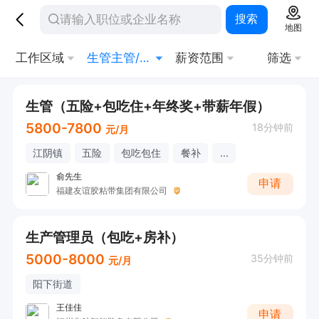
搜索
地图
工作区域
生管主管/督导
薪资范围
筛选
生管（五险+包吃住+年终奖+带薪年假）
5800-7800
18分钟前
元/月
江阴镇
五险
包吃包住
餐补
...
俞先生
申请
福建友谊胶粘带集团有限公司
生产管理员（包吃+房补）
5000-8000
35分钟前
元/月
阳下街道
王佳佳
申请