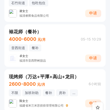
石竹街道
包吃包住
谢女士
申请
福清睿辉食品有限公司
裱花师（餐补）
4000-6000
05-15 10:29
元/月
音西街道
餐补
卓女士
申请
福清市音西野树甜品
现烤师（万达+平潭+高山+龙田）
2600-8000
6小时前
元/月
不限
加班补助
餐补
房补
...
陈女士
申请
福建省米兰米苏烘焙管理有限公司