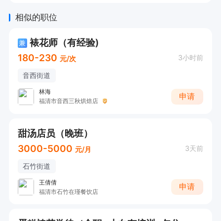
相似的职位
裱花师（有经验)
兼
180-230
3小时前
元/次
音西街道
林海
申请
福清市音西三秋烘焙店
甜汤店员（晚班）
3000-5000
3天前
元/月
石竹街道
王倩倩
申请
福清市石竹在瑾餐饮店