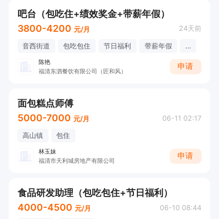
吧台（包吃住+绩效奖金+带薪年假）
3800-4200
24天前
元/月
音西街道
包吃包住
节日福利
带薪年假
...
陈艳
申请
福清东泗餐饮有限公司（匠和风）
面包糕点师傅
5000-7000
06-11 02:17
元/月
高山镇
包住
林玉妹
申请
福清市天利城房地产有限公司
食品研发助理（包吃包住+节日福利）
4000-4500
06-10 08:44
元/月