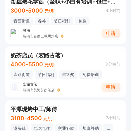
蛋糕裱花学徒（全职+小白有培训+包住+餐补+节日福利+生日福利）
3000-5000
4小时前
元/月
音西街道
餐补
节日福利
包住
林海
申请
福清市音西三秋烘焙店
奶茶店员（宏路古茗）
4000-5500
9分钟前
元/月
宏路街道
节日福利
年终奖
免费培训
宏路古茗
申请
福清市莫海芬奶茶店
平潭现烤中工/师傅
3100-4500
7小时前
元/月
港头镇
包吃包住
交通补助
加班补助
...