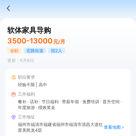
软体家具导购
3500-13000
元/月
全职
宏路街道
招2人
更新：6月8日
职位要求
经验不限
高中
工作福利
餐补
话补
节日福利
带薪年假
免费培训
晋升空间
年度旅游
绩效奖金
工作地址
福州市福清市福建省福州市福清市清昌大道红
查看地图
星美凯龙4层