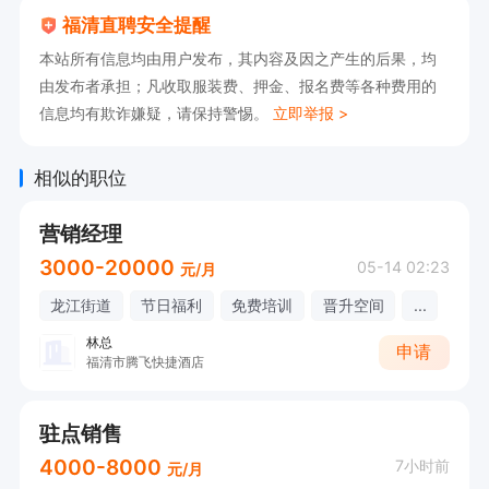
福清直聘安全提醒
本站所有信息均由用户发布，其内容及因之产生的后果，均
四、工作地址：

由发布者承担；凡收取服装费、押金、报名费等各种费用的
红星美凯龙4楼家具店、福和万达家具店（万达店
信息均有欺诈嫌疑，请保持警惕。
立即举报 >
有早晚班）
相似的职位
营销经理
3000-20000
05-14 02:23
元/月
龙江街道
节日福利
免费培训
晋升空间
...
林总
申请
福清市腾飞快捷酒店
驻点销售
4000-8000
7小时前
元/月