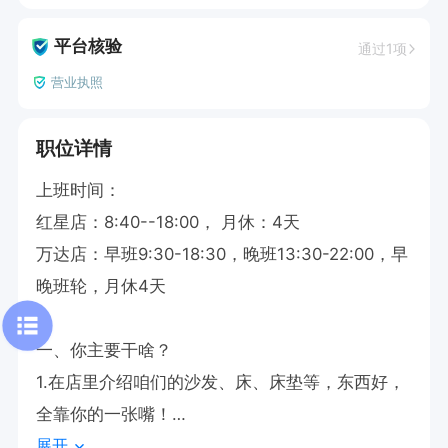
平台核验
通过1项
营业执照
职位详情
上班时间：

红星店：8:40--18:00， 月休：4天

万达店：早班9:30-18:30，晚班13:30-22:00，早
晚班轮，月休4天

一、​你主要干啥？​​

1.在店里介绍咱们的沙发、床、床垫等，东西好，
全靠你的一张嘴！

展开
2.别怕累，​接待的客户越多，开单越多，钱就越多​