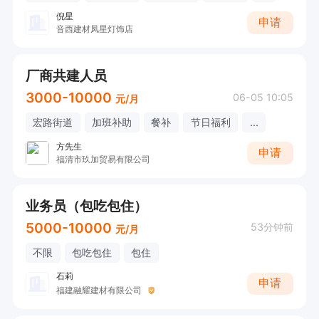
倪星
申请
音西建材凤星灯饰店
厂商共建人员
3000-10000
06-05 10:05
元/月
宏路街道
加班补助
餐补
节日福利
...
方先生
申请
福清市玖加贸易有限公司
业务员（包吃包住）
5000-10000
53分钟前
元/月
不限
包吃包住
包住
石莉
申请
福建融耀建材有限公司