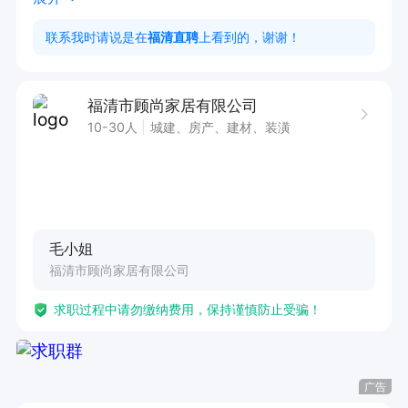
！

联系我时请说是在
福清直聘
上看到的，谢谢！
3.目标简单：​就是卖货！就是冲业绩！就是赚钱！​​

福清市顾尚家居有限公司
二、​我们要谁？​​

10-30人
城建、房产、建材、装潢
1.​性格开朗，脸皮厚点，不怕被拒绝​！

2.​想赚钱！想赚快钱！​​ 不怕累，就怕穷！

3.卖过衣服、鞋子、家电的，都行！​会卖东西就行​
！

毛小姐
福清市顾尚家居有限公司
三、​钱给得足​：

求职过程中请勿缴纳费用，保持谨慎防止受骗！
1.​高底薪 + 高提成（行业最高比例！） + 超额奖
金 + 各种奖励。

2.只要你干得好，​月收入过万是常态，高手能拿多
广告
少？看你本事。
