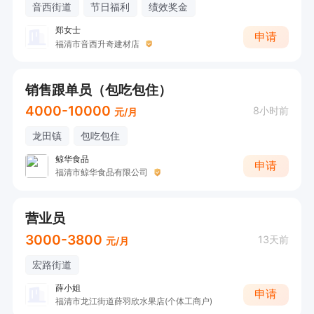
音西街道
节日福利
绩效奖金
郑女士
申请
福清市音西升奇建材店
销售跟单员（包吃包住）
4000-10000
8小时前
元/月
龙田镇
包吃包住
鲸华食品
申请
福清市鲸华食品有限公司
营业员
3000-3800
13天前
元/月
宏路街道
薛小姐
申请
福清市龙江街道薛羽欣水果店(个体工商户)