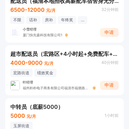
配送员（福清本地招收高薪配车宿舍身无分文可入职）
6500-12000
32分钟前
元/月
不限
话补
房补
年终奖
...
小雪经理
申请
厦门快先森科技有限公司1
超市配送员（宏路区+4小时起+免费配车+高温补贴+绩效抽成+不用健康证+包车+超时不扣钱）
4000-9000
40分钟前
元/月
宏路街道
绩效奖金
叶经理
申请
福州朴朴电子商务有限公司福清市福塘路分店
中转员（底薪5000）
5000
1小时前
元/月
玉屏街道