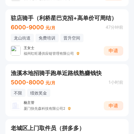
驻店骑手（利桥星巴克招+高单价可周结）
6000-9000
47分钟前
元/月
龙山街道
免费培训
晋升空间
王女士
申请
福州红旺通供应链管理有限公司
渔溪本地招骑手跑单近路线熟赚钱快
5000-8000
1小时前
元/月
不限
绩效奖金
杨主管
申请
厦门快先森科技有限公司2
老城区上门取件员（拼多多）