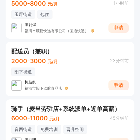
5000-8000
1小时前
元/月
玉屏街道
包住
陈躬煌
申请
福清市顺捷快递有限公司（圆通快递）
配送员（兼职）
2000-3000
23分钟前
元/月
阳下街道
柯航凯
申请
福清市阳下欣航食品店
骑手（麦当劳驻店+系统派单+近单高薪）
6000-11000
45分钟前
元/月
音西街道
免费培训
晋升空间
陈经理