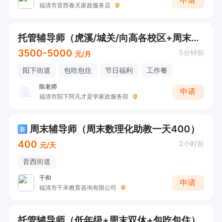
申请
福清市音西春天家政服务店
托管辅导师（虎溪/城关/向高各校区+周末双休+包吃包住+法定节假日+低中高年级）
3500-5000
5分钟前
元/月
阳下街道
包吃包住
节日福利
工作餐
陈老师
申请
福清市阳下阿凡才是学家政服务部
周末辅导师（周末数理化助教一天400）
兼
400
2小时前
元/天
音西街道
千和
申请
福清市千禾教育咨询有限公司
托管辅导师（低年级+周末双休+包吃包住）