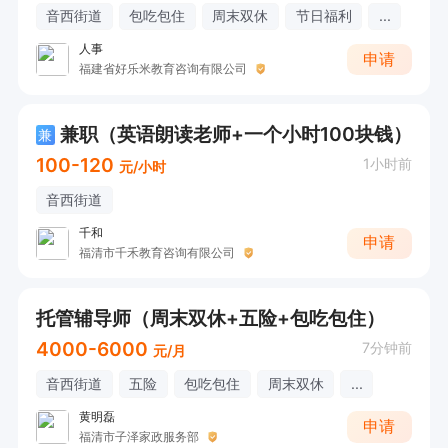
间。

音西街道
包吃包住
周末双休
节日福利
...
人事
申请
福建省好乐米教育咨询有限公司
清睿24K智能学习中心期待你的加入，与我们一起
为学生的成长保驾护航！
兼职（英语朗读老师+一个小时100块钱）
兼
100-120
1小时前
元/小时
音西街道
千和
申请
福清市千禾教育咨询有限公司
托管辅导师（周末双休+五险+包吃包住）
4000-6000
7分钟前
元/月
音西街道
五险
包吃包住
周末双休
...
黄明磊
申请
福清市子泽家政服务部