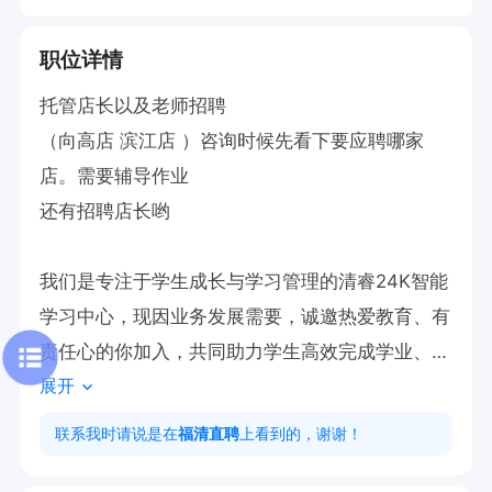
职位详情
托管店长以及老师招聘

（向高店 滨江店 ）咨询时候先看下要应聘哪家
店。需要辅导作业

还有招聘店长哟

我们是专注于学生成长与学习管理的清睿24K智能
学习中心，现因业务发展需要，诚邀热爱教育、有
责任心的你加入，共同助力学生高效完成学业、培
展开
养良好学习习惯。

联系我时请说是在
福清直聘
上看到的，谢谢！
一、岗位职责
