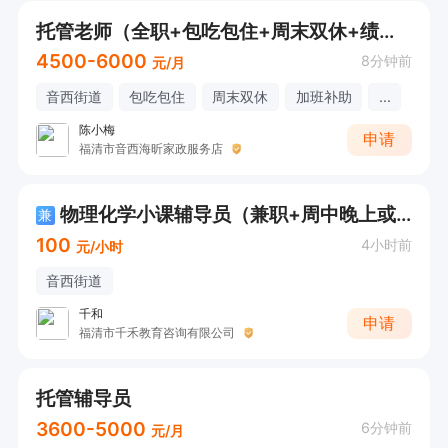
2. 能力：熟悉中小学学科知识，具备基础的作业
托管老师（全职+包吃包住+周末双休+绩效奖金+法定节假日）
辅导能力，沟通表达清晰。

4500-6000
8分钟前
3. 素养：有责任心、耐心，热爱教育行业，能关
元/月
注学生的个体需求。

音西街道
包吃包住
周末双休
加班补助
...
4. 其他：遵守学习中心规章制度，具备良好的团
陈小梅
申请
福清市音西海昕家政服务店
队协作意识。

5.上班时间:周一到周六 有调班

物理化学小课辅导员（兼职+周中晚上或者周末都可以）
兼
6.负责上下课地推以及宣传

100
4小时前
元/小时
音西街道
三、薪资福利

千和
申请
福清市千禾教育咨询有限公司
- 薪资：底薪+绩效奖金，综合薪资4000元/月，
根据经验与能力调整。

托管辅导员
- 福利：定期员工培训、节日福利、良好的晋升空
3600-5000
6分钟前
元/月