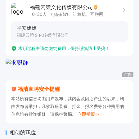
福建云策文化传媒有限公司
1. 负责学生课后托管期间的秩序管理，监督学生按
10-30人
电信邮政、计算机、互联网
时完成作业，耐心解答作业中的基础疑问。

平安姐姐
2. 协助引导学生整理学习资料、规划学习时间，
福建云策文化传媒有限公司
培养自主学习能力。

求职过程中请勿缴纳费用，保持谨慎防止受骗！
3. 关注学生学习状态与情绪，及时与家长沟通学
生托管期间的表现。

4. 配合学习中心完成日常教学辅助工作，如学习
广告
环境整理、物料准备等。

福清直聘安全提醒
本站所有信息均由用户发布，其内容及因之产生的后果，均
二、任职要求

由发布者承担；凡收取服装费、押金、报名费等各种费用的
信息均有欺诈嫌疑，请保持警惕。
立即举报 >
1. 学历：高中以上，师范类专业、有托管/教学相
关经验者优先。

相似的职位