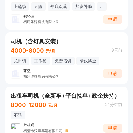
上迳镇
五险
年底双薪
加班补助
...
郑经理
申请
福建乐泽科技有限公司
司机（含灯具安装）
4000-8000
9天前
元/月
龙田镇
工作餐
免费培训
绩效奖金
张坚
申请
福州沐影贸易有限公司
出租车司机（全新车+平台接单+政企扶持）
8000-12000
21分钟前
元/月
不限
薛桂观
申请
福清市汉泰客运有限公司