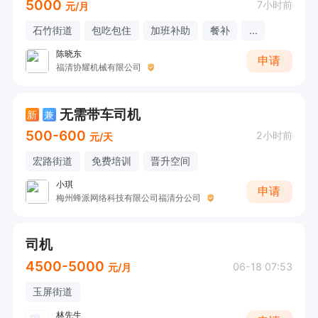
5000
7小时前
元/月
石竹街道
包吃包住
加班补助
餐补
...
陈晓东
申请
福清协耀机械有限公司
无需带车司机
新
兼
500-600
2小时前
元/天
宏路街道
免费培训
晋升空间
小琪
申请
梅州蜂派网络科技有限公司福清分公司
司机
4500-5000
06-18 07:53
元/月
玉屏街道
林先生