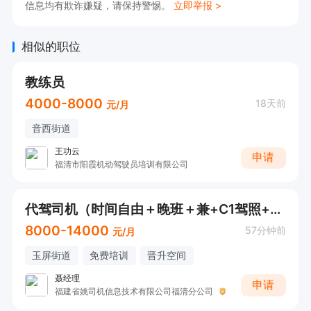
信息均有欺诈嫌疑，请保持警惕。
立即举报 >
相似的职位
教练员
4000-8000
18天前
元/月
音西街道
王功云
申请
福清市阳霞机动驾驶员培训有限公司
代驾司机（时间自由＋晚班＋兼+C1驾照+年底双薪）
8000-14000
57分钟前
元/月
玉屏街道
免费培训
晋升空间
聂经理
申请
福建省姚司机信息技术有限公司福清分公司