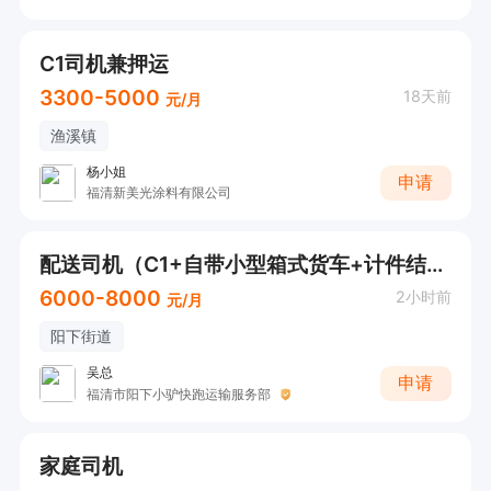
C1司机兼押运
3300-5000
18天前
元/月
渔溪镇
杨小姐
申请
福清新美光涂料有限公司
配送司机（C1+自带小型箱式货车+计件结算）
6000-8000
2小时前
元/月
阳下街道
吴总
申请
福清市阳下小驴快跑运输服务部
家庭司机