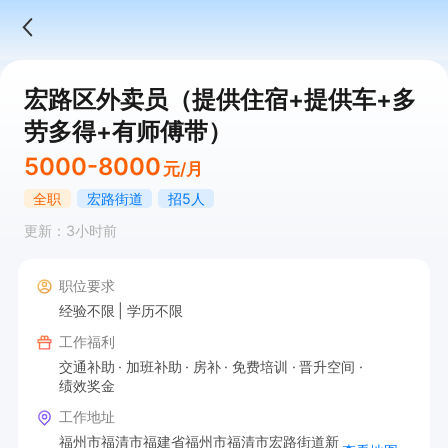
宏路区外卖员（提供住宿+提供车+多
劳多得+有师傅带）
5000-8000
元/月
全职
宏路街道
招5人
更新：3小时前
职位要求
经验不限
学历不限
工作福利
交通补助
加班补助
房补
免费培训
晋升空间
绩效奖金
工作地址
福州市福清市福建省福州市福清市宏路街道新