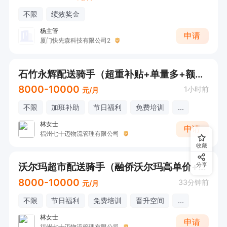
不限
绩效奖金
杨主管
申请
厦门快先森科技有限公司2
石竹永辉配送骑手（超重补贴+单量多+额外补贴）
8000-10000
1小时前
元/月
不限
加班补助
节日福利
免费培训
...
林女士
申请
福州七十迈物流管理有限公司
收藏
沃尔玛超市配送骑手（融侨沃尔玛高单价+单多）
分享
8000-10000
33分钟前
元/月
不限
节日福利
免费培训
晋升空间
...
林女士
申请
福州七十迈物流管理有限公司