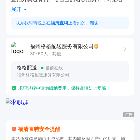
展开
无任何费用，直接去站点面试

公司系统派单！不用抢单！！只要你想赚钱，只要
联系我时请说是在
福清直聘
上看到的，谢谢！
你能跑！！！不要怕我们没有单，送餐范围三公里
以内，路不熟有老师傅带着熟悉商家路线和APP导
福州格格配送服务有限公司
航！！！

30-60人
其他
上不封顶，多劳多得！！每月20号发放工资打到
格格配送
当前在线
支付宝或者银行卡(可预支工资)

福州格格配送服务有限公司
求职过程中请勿缴纳费用，保持谨慎防止受骗！
《车子和住宿》

站长协助解决宿舍和车辆问题，宿舍有空调，热水
器，洗衣机，卫生间，生活无忧，新手无忧，站长
广告
培训，老员工带领，新人即便无经验，也完全可以
福清直聘安全提醒
胜任待遇

本站所有信息均由用户发布，其内容及因之产生的后果，均
1.公司签订正规合同
