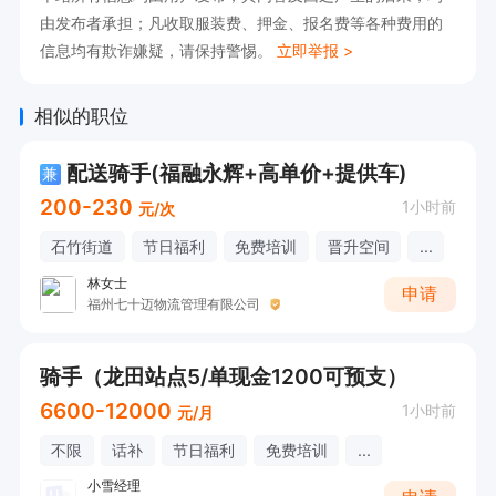
由发布者承担；凡收取服装费、押金、报名费等各种费用的
2.按单量计算工资，多劳多得，每月按时发放工
信息均有欺诈嫌疑，请保持警惕。
立即举报 >
资，从不延误

3.节假日有福利补贴

相似的职位
4.可安排宿舍，车辆

配送骑手(福融永辉+高单价+提供车)
5.补贴奖励多，高温补贴，大单补贴，距离补贴，
兼
200-230
1小时前
夜间补贴，全勤奖，工龄奖，星级奖等等

元/次
6.晋升机会多，目前各站站长均从骑手中提拔，骑
石竹街道
节日福利
免费培训
晋升空间
...
手-助理-站长
林女士
申请
福州七十迈物流管理有限公司
骑手（龙田站点5/单现金1200可预支）
6600-12000
1小时前
元/月
不限
话补
节日福利
免费培训
...
小雪经理