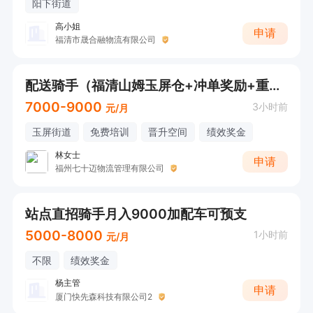
阳下街道
高小姐
申请
福清市晟合融物流有限公司
配送骑手（福清山姆玉屏仓+冲单奖励+重量距离补贴）
7000-9000
3小时前
元/月
玉屏街道
免费培训
晋升空间
绩效奖金
林女士
申请
福州七十迈物流管理有限公司
站点直招骑手月入9000加配车可预支
5000-8000
1小时前
元/月
不限
绩效奖金
杨主管
申请
厦门快先森科技有限公司2