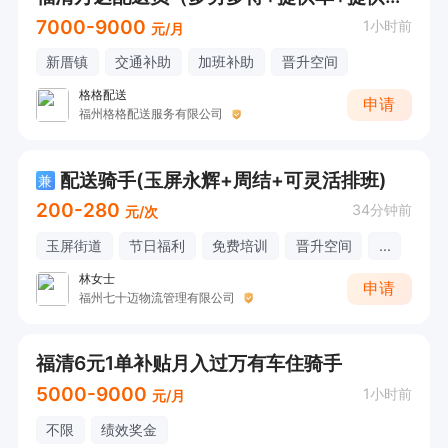
7000-9000
1小时前
元/月
新厝镇
交通补助
加班补助
晋升空间
格格配送
申请
福州格格配送服务有限公司
配送骑手(玉屏永辉+周结+可灵活排班)
兼
200-280
34分钟前
元/次
玉屏街道
节日福利
免费培训
晋升空间
...
林女士
申请
福州七十迈物流管理有限公司
福清6元1单补贴月入过万有车住骑手
5000-9000
1小时前
元/月
不限
绩效奖金