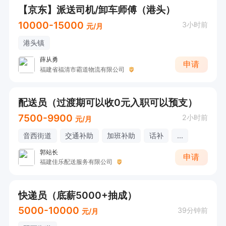
【京东】派送司机/卸车师傅（港头）
10000-15000
3小时前
元/月
港头镇
薛从勇
申请
福建省福清市霸道物流有限公司
配送员（过渡期可以收0元入职可以预支）
7500-9900
2小时前
元/月
音西街道
交通补助
加班补助
话补
...
郭站长
申请
福建佳乐配送服务有限公司
快递员（底薪5000+抽成）
5000-10000
39分钟前
元/月