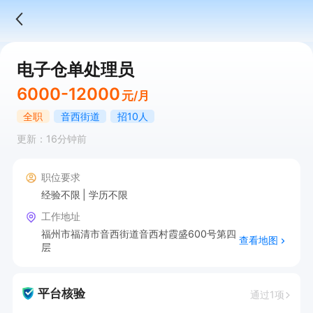
电子仓单处理员
6000-12000
元/月
全职
音西街道
招10人
更新：16分钟前
职位要求
经验不限
学历不限
工作地址
福州市福清市音西街道音西村霞盛600号第四
查看地图
层
平台核验
通过1项