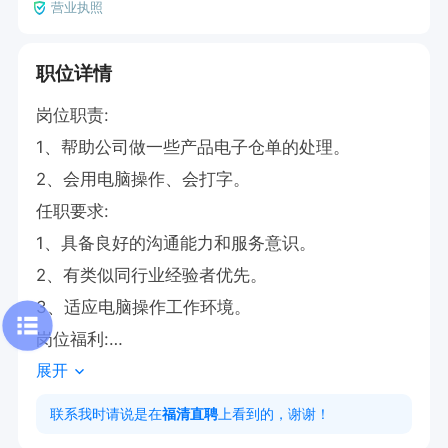
营业执照
职位详情
岗位职责:

1、帮助公司做一些产品电子仓单的处理。

2、会用电脑操作、会打字。

任职要求:

1、具备良好的沟通能力和服务意识。

2、有类似同行业经验者优先。

3、适应电脑操作工作环境。

岗位福利:

展开
1、工作时间短,业绩收入可观。

2、亭受专业的免费培训助力业务能力的提升。

联系我时请说是在
福清直聘
上看到的，谢谢！
3、各种节假日福利,不定期团建公司氛围好。
