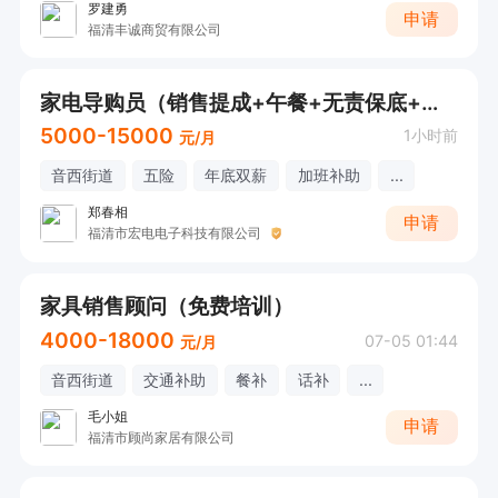
罗建勇
申请
福清丰诚商贸有限公司
家电导购员（销售提成+午餐+无责保底+五险+法定节假日）
5000-15000
1小时前
元/月
音西街道
五险
年底双薪
加班补助
...
郑春相
申请
福清市宏电电子科技有限公司
家具销售顾问（免费培训）
4000-18000
07-05 01:44
元/月
音西街道
交通补助
餐补
话补
...
毛小姐
申请
福清市顾尚家居有限公司