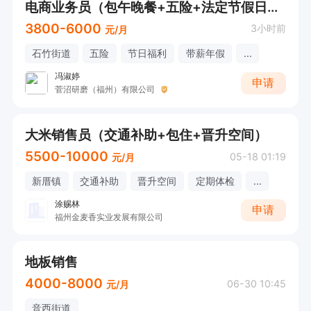
电商业务员（包午晚餐+五险+法定节假日休）
3800-6000
3小时前
元/月
石竹街道
五险
节日福利
带薪年假
...
冯淑婷
申请
菅沼研磨（福州）有限公司
大米销售员（交通补助+包住+晋升空间）
5500-10000
05-18 01:19
元/月
新厝镇
交通补助
晋升空间
定期体检
...
涂赐林
申请
福州金麦香实业发展有限公司
地板销售
4000-8000
06-30 10:45
元/月
音西街道