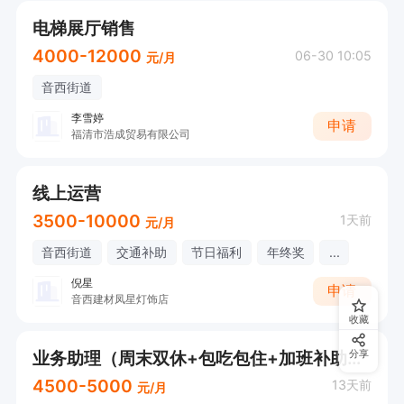
电梯展厅销售
4000-12000
06-30 10:05
元/月
音西街道
李雪婷
申请
福清市浩成贸易有限公司
线上运营
3500-10000
1天前
元/月
音西街道
交通补助
节日福利
年终奖
...
倪星
申请
音西建材凤星灯饰店
收藏
业务助理（周末双休+包吃包住+加班补助+节日福利)
分享
4500-5000
13天前
元/月