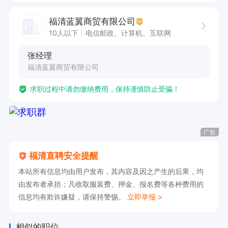
4、有清晰的晋升途径。

福清蓝翼商贸有限公司
5、工作作时间:上午9.00-12.00下午13.30-17.00
10人以下
电信邮政、计算机、互联网
(周一至周六)

张经理
6、享受法定节假日。
福清蓝翼商贸有限公司
求职过程中请勿缴纳费用，保持谨慎防止受骗！
广告
福清直聘安全提醒
本站所有信息均由用户发布，其内容及因之产生的后果，均
由发布者承担；凡收取服装费、押金、报名费等各种费用的
信息均有欺诈嫌疑，请保持警惕。
立即举报 >
相似的职位