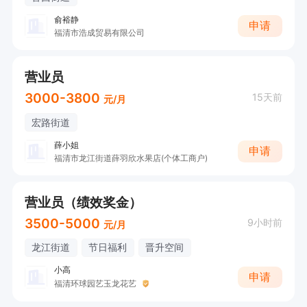
俞裕静
申请
福清市浩成贸易有限公司
营业员
3000-3800
15天前
元/月
宏路街道
薛小姐
申请
福清市龙江街道薛羽欣水果店(个体工商户)
营业员（绩效奖金）
3500-5000
9小时前
元/月
龙江街道
节日福利
晋升空间
小高
申请
福清环球园艺玉龙花艺