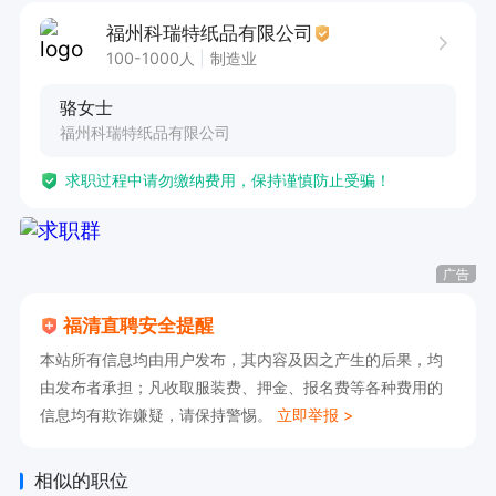
1. 大专及以上学历，质量管理、工程类或相关专业
福州科瑞特纸品有限公司
背景优先。  

100-1000人
制造业
2. 5年以上质量管理相关工作经验，其中至少3年
骆女士
担任品质管理岗位。  

福州科瑞特纸品有限公司
3. 熟悉ISO质量管理体系，具备丰富的质量工具和
求职过程中请勿缴纳费用，保持谨慎防止受骗！
方法（如SPC、FMEA等）应用经验。  

4. 具备较强的沟通协调能力和团队管理能力，能
够推动跨部门合作
广告
福清直聘安全提醒
本站所有信息均由用户发布，其内容及因之产生的后果，均
由发布者承担；凡收取服装费、押金、报名费等各种费用的
信息均有欺诈嫌疑，请保持警惕。
立即举报 >
相似的职位