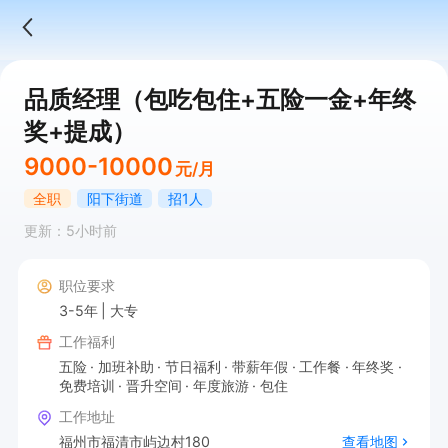
品质经理（包吃包住+五险一金+年终
奖+提成）
9000-10000
元/月
全职
阳下街道
招1人
更新：5小时前
职位要求
3-5年
大专
工作福利
五险
加班补助
节日福利
带薪年假
工作餐
年终奖
免费培训
晋升空间
年度旅游
包住
工作地址
福州市福清市屿边村180
查看地图