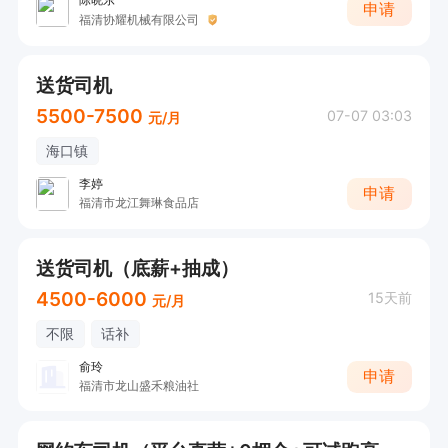
申请
福清协耀机械有限公司
送货司机
5500-7500
07-07 03:03
元/月
海口镇
李婷
申请
福清市龙江舞琳食品店
送货司机（底薪+抽成）
4500-6000
15天前
元/月
不限
话补
俞玲
申请
福清市龙山盛禾粮油社