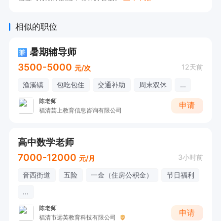
初级教师→中级教师→高级教师→特级教师→金牌
教师（晋升空间大）

相似的职位
暑期辅导师
春秋季工作时间：

兼
3500-5000
12天前
周一周二双休，每周休息2天，月休8天。

元/次
周三：09:00-12:00  14:00-18:00

渔溪镇
包吃包住
交通补助
周末双休
...
周四周五：9:00-12:00  18:00-21:00

陈老师
申请
福清芸上教育信息咨询有限公司
周六周日：08:30-12:00  14:00-17:30  18:30-21:
00

高中数学老师
上班地点：

7000-12000
3小时前
元/月
龙山、玫瑰园、滨江、宏路、万达、街心、观溪
音西街道
五险
一金（住房公积金）
节日福利
...
陈老师
申请
福清市远英教育科技有限公司