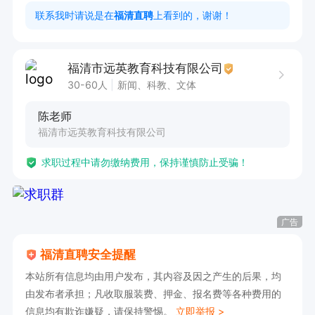
- 热爱教育事业，责任心强、有耐心和亲和力，语
联系我时请说是在
福清直聘
上看到的，谢谢！
言表达佳

- 了解学生心理，熟悉教学方法，能因材施教

福清市远英教育科技有限公司
- 课堂生动有趣，能调动学生学习兴趣

30-60人
新闻、科教、文体
陈老师
福利待遇

福清市远英教育科技有限公司
- 基础保障：五险一金、法定节假日、超长带薪寒
求职过程中请勿缴纳费用，保持谨慎防止受骗！
暑假

- 特色福利：节日礼品、生日福利、伤病慰问、家
属补习优惠

广告
- 假期福利：婚假、产假，学期外出游玩

福清直聘安全提醒
本站所有信息均由用户发布，其内容及因之产生的后果，均
晋升路径

由发布者承担；凡收取服装费、押金、报名费等各种费用的
信息均有欺诈嫌疑，请保持警惕。
立即举报 >