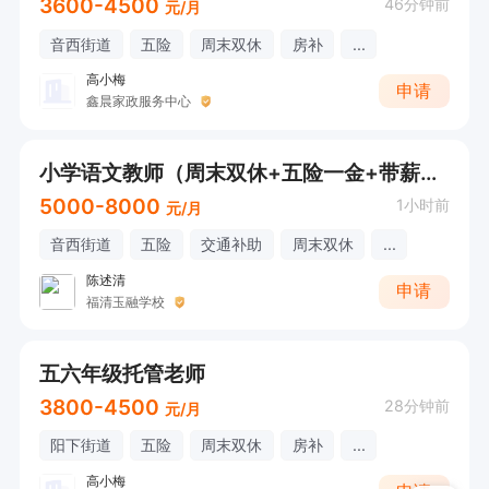
3600-4500
46分钟前
元/月
音西街道
五险
周末双休
房补
...
高小梅
申请
鑫晨家政服务中心
小学语文教师（周末双休+五险一金+带薪寒暑假+法定节假日）
5000-8000
1小时前
元/月
音西街道
五险
交通补助
周末双休
...
陈述清
申请
福清玉融学校
五六年级托管老师
3800-4500
28分钟前
元/月
阳下街道
五险
周末双休
房补
...
高小梅