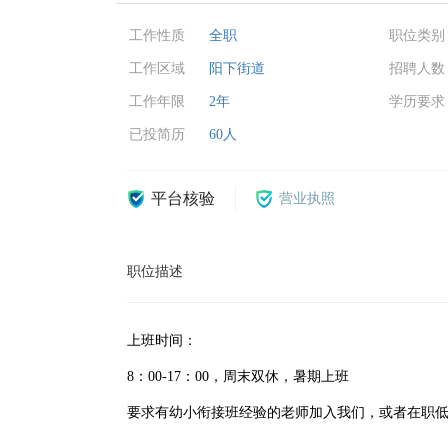
工作性质
全职
职位类别
工作区域
阳下街道
招聘人数
工作年限
2年
学历要求
已投简历
60人
平台核验
营业执照
职位描述
上班时间：
8：00-17：00，周末双休，暑期上班
要求有幼小衔接班经验的老师加入我们，或者在职