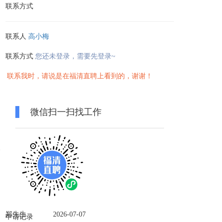
联系方式
联系人
高小梅
联系方式
您还未登录，需要先登录~
联系我时，请说是在福清直聘上看到的，谢谢！
微信扫一扫找工作
傅女士
2026-07-07
郑先生
2026-07-07
申请记录