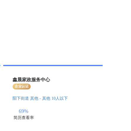
鑫晨家政服务中心
企业认证
阳下街道
其他 - 其他
10人以下
69%
简历查看率