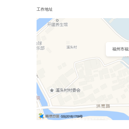
工作地址
福州市福