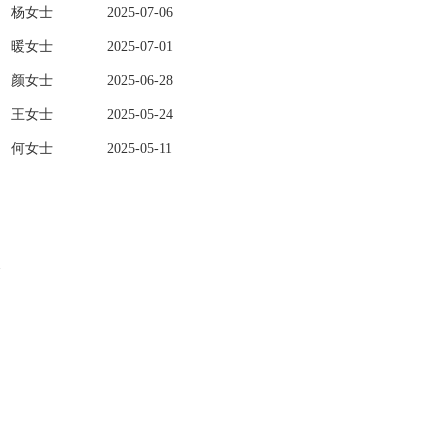
杨女士
2025-07-06
暖女士
2025-07-01
颜女士
2025-06-28
王女士
2025-05-24
何女士
2025-05-11