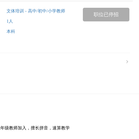
文体培训 - 高中/初中/小学教师
职位已停招
1人
本科
低年级教师加入，擅长拼音，速算教学