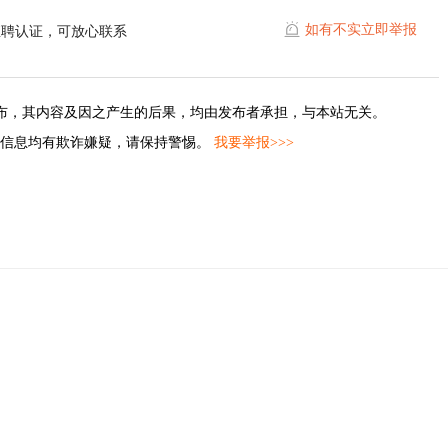
如有不实立即举报
直聘认证，可放心联系
布，其内容及因之产生的后果，均由发布者承担，与本站无关。
的信息均有欺诈嫌疑，请保持警惕。
我要举报>>>