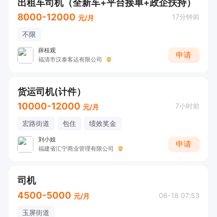
出租车司机（全新车+平台接单+政企扶持）
8000-12000
17分钟前
元/月
不限
薛桂观
申请
福清市汉泰客运有限公司
货运司机(计件）
10000-12000
7小时前
元/月
宏路街道
包住
绩效奖金
刘小姐
申请
福建省汇宁商业管理有限公司
司机
4500-5000
06-18 07:53
元/月
玉屏街道