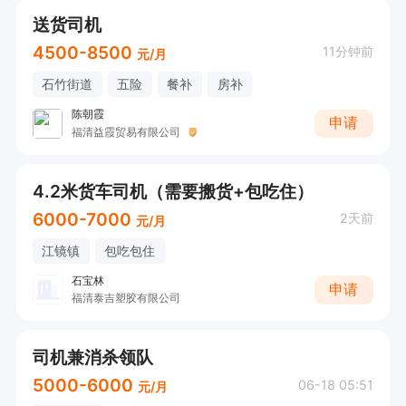
送货司机
4500-8500
11分钟前
元/月
石竹街道
五险
餐补
房补
陈朝霞
申请
福清益霞贸易有限公司
4.2米货车司机（需要搬货+包吃住）
6000-7000
2天前
元/月
江镜镇
包吃包住
石宝林
申请
福清泰吉塑胶有限公司
司机兼消杀领队
5000-6000
06-18 05:51
元/月