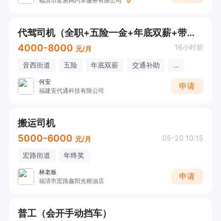
福清市星辰网约车服务有限公司
代驾司机（全职+五险一金+年底双薪+带薪年假）
4000-8000
16小时前
元/月
音西街道
五险
年底双薪
交通补助
...
何安
申请
福建安代通科技有限公司
搬运司机
5000-6000
05-20 10:15
元/月
宏路街道
年终奖
林老板
申请
福清市宏路鑫阳光粮油店
普工（会开手动挡车）