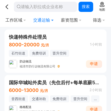
搜索
地图
工作区域
交通运输
薪资范围
筛选
快递特殊件处理员
8000-20000
1小时前
元/月
石竹街道
免费培训
晋升空间
韵达物流
申请
福清市韵行达物流有限公司
国际华城站外卖员（先住后付+每单底薪5元+不支持未成年）
6000-13000
2小时前
元/月
音西街道
交通补助
免费培训
晋升空间
...
格格配送
申请