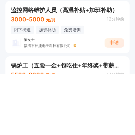
监控网络维护人员（高温补贴+加班补助）
3000-5000
12分钟前
元/月
阳下街道
加班补助
免费培训
陈女士
申请
福清市长捷电子科技有限公司
锅炉工（五险一金+包吃住+年终奖+带薪年假）
5500-8000
14分钟前
元/月
新厝镇
五险
包吃包住
加班补助
...
兰小姐
申请
福建海富特生物科技股份有限公司
电梯维保学徒（五险+免费培训+晋升空间+绩效奖金+包住）
4000-8000
19分钟前
元/月