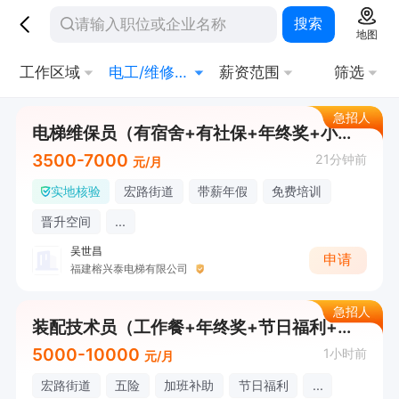
搜索
地图
工作区域
电工/维修工/机修
薪资范围
筛选
急招人
电梯维保员（有宿舍+有社保+年终奖+小白免费培训）
3500-7000
21分钟前
元/月
实地核验
宏路街道
带薪年假
免费培训
晋升空间
...
吴世昌
申请
福建榕兴泰电梯有限公司
急招人
装配技术员（工作餐+年终奖+节日福利+有加班费）
5000-10000
1小时前
元/月
宏路街道
五险
加班补助
节日福利
...