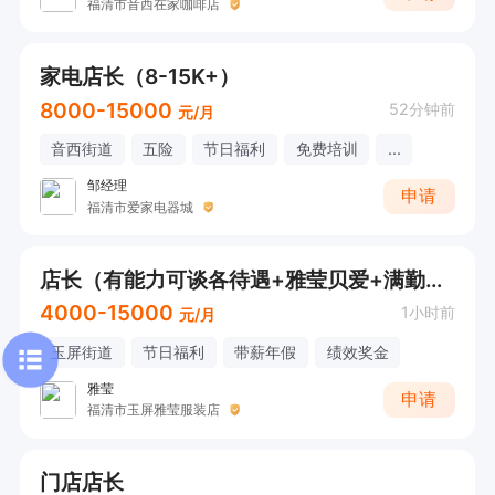
福清市音西在家咖啡店
家电店长（8-15K+）
8000-15000
52分钟前
元/月
音西街道
五险
节日福利
免费培训
...
邹经理
申请
福清市爱家电器城
店长（有能力可谈各待遇+雅莹贝爱+满勤+绩效+带薪年假）
4000-15000
1小时前
元/月
玉屏街道
节日福利
带薪年假
绩效奖金
雅莹
申请
福清市玉屏雅莹服装店
门店店长