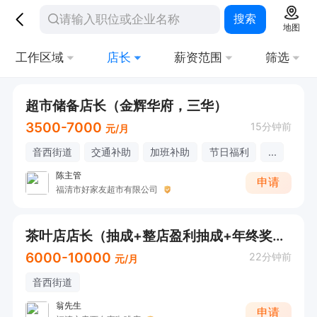
搜索
地图
工作区域
店长
薪资范围
筛选
超市储备店长（金辉华府，三华）
3500-7000
15分钟前
元/月
音西街道
交通补助
加班补助
节日福利
...
陈主管
申请
福清市好家友超市有限公司
茶叶店店长（抽成+整店盈利抽成+年终奖金）
6000-10000
22分钟前
元/月
音西街道
翁先生
申请