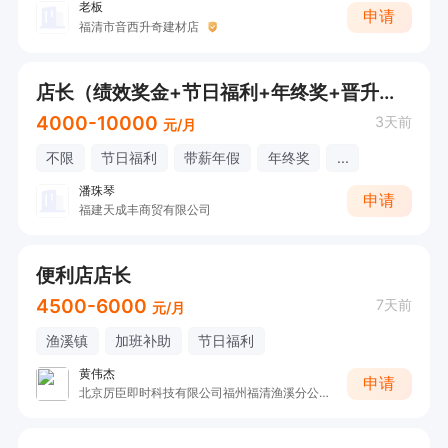
老板
申请
福清市音西升奇建材店
店长（绩效奖金+节日福利+年终奖+晋升空间+带薪年假）
4000-10000
3天前
元/月
不限
节日福利
带薪年假
年终奖
...
潘珠琴
申请
福建天成丰商贸有限公司
便利店店长
4500-6000
7天前
元/月
渔溪镇
加班补助
节日福利
黄伟杰
申请
北京厉臣即时科技有限公司福州福清渔溪分公司