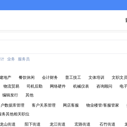
会计
业务
服务员
建地产
餐饮休闲
会计财务
普工技工
文体培训
文职文
物流贸易
司机后勤
网络硬件
机械仪表
咨询顾问
电
编辑发行
其他
客户数据库管理
客户关系管理
网店客服
物业楼管/客服管家
服务其他相关职位
龙山街道
阳下街道
龙江街道
宏路街道
石竹街道