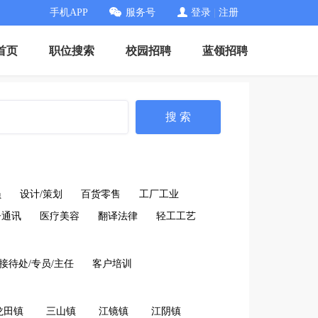
手机APP
服务号
登录
|
注册
首页
职位搜索
校园招聘
蓝领招聘
搜 索
员
设计/策划
百货零售
工厂工业
子通讯
医疗美容
翻译法律
轻工工艺
接待处/专员/主任
客户培训
龙田镇
三山镇
江镜镇
江阴镇