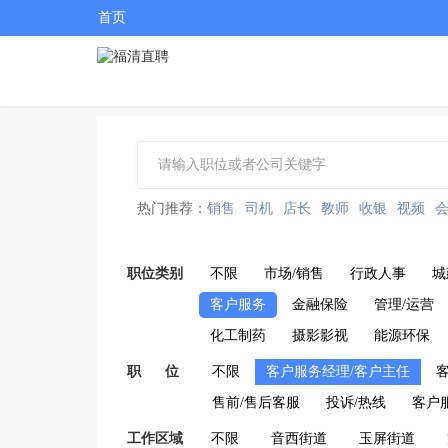
首页
热门推荐：
销售
司机
店长
教师
收银
视频
职位类别
不限
市场/销售
行政人事
城
客户服务
金融保险
管理/运营
化工制药
摄影影视
能源环保
职 位
不限
客户服务经理/客户主任
售前/售后客服
投诉/热线
客户
工作区域
不限
音西街道
玉屏街道