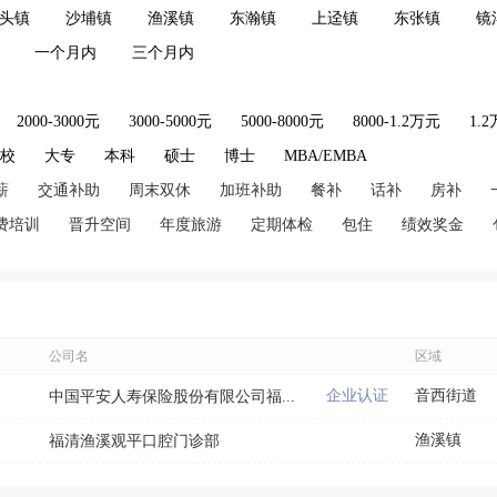
头镇
沙埔镇
渔溪镇
东瀚镇
上迳镇
东张镇
镜
一个月内
三个月内
2000-3000元
3000-5000元
5000-8000元
8000-1.2万元
1.
技校
大专
本科
硕士
博士
MBA/EMBA
薪
交通补助
周末双休
加班补助
餐补
话补
房补
费培训
晋升空间
年度旅游
定期体检
包住
绩效奖金
公司名
区域
企业认证
音西街道
中国平安人寿保险股份有限公司福...
渔溪镇
福清渔溪观平口腔门诊部