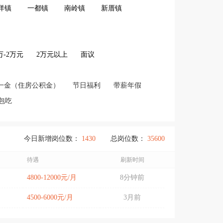
洋镇
一都镇
南岭镇
新厝镇
2万-2万元
2万元以上
面议
一金（住房公积金）
节日福利
带薪年假
包吃
今日新增岗位数：
1430
总岗位数：
35600
待遇
刷新时间
4800-12000元/月
8分钟前
4500-6000元/月
3月前