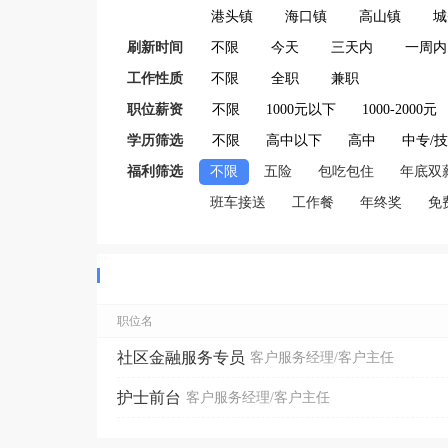
港头镇
海口镇
高山镇
城
刷新时间
不限
今天
三天内
一周内
工作性质
不限
全职
兼职
职位薪资
不限
1000元以下
1000-2000元
学历筛选
不限
高中以下
高中
中专/
福利筛选
不限
五险
包吃包住
年底双
班车接送
工作餐
年终奖
免
职位名
社区金融服务专员
客户服务经理/客户主任
护士前台
客户服务经理/客户主任