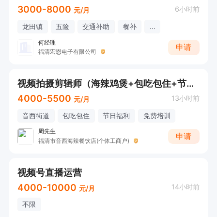
3000-8000
6小时前
元/月
龙田镇
五险
交通补助
餐补
...
何经理
申请
福清宏恩电子有限公司
视频拍摄剪辑师（海辣鸡煲+包吃包住+节日福利）
4000-5500
13小时前
元/月
音西街道
包吃包住
节日福利
免费培训
周先生
申请
福清市音西海辣餐饮店(个体工商户)
视频号直播运营
4000-10000
14小时前
元/月
不限