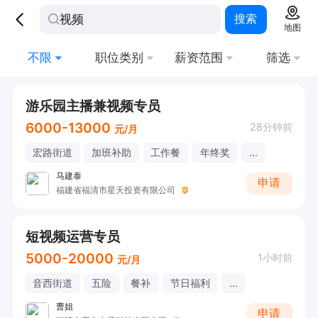
搜索
地图
不限
职位类别
薪资范围
筛选
游乐园主播兼视频专员
6000-13000
28分钟前
元/月
宏路街道
加班补助
工作餐
年终奖
...
马建泰
申请
福建省福清市星天投资有限公司
短视频运营专员
5000-20000
1小时前
元/月
音西街道
五险
餐补
节日福利
...
曹姐
申请