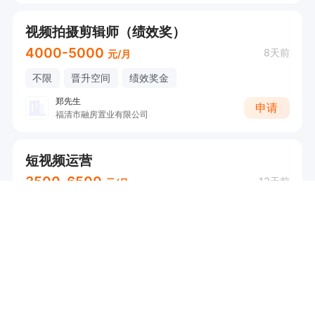
视频拍摄剪辑师（绩效奖）
4000-5000
8天前
元/月
不限
晋升空间
绩效奖金
郑先生
申请
福清市融房置业有限公司
短视频运营
3500-6500
13天前
元/月
海口镇
包吃包住
加班补助
餐补
...
俞启轩
申请
福清市钱汇来再生资源有限公司
短视频演员
3500-6500
13天前
元/月