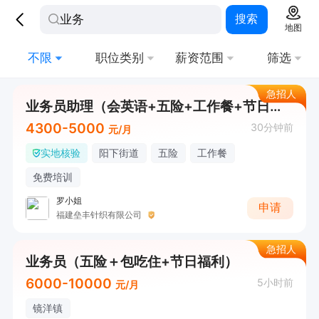
搜索
地图
不限
职位类别
薪资范围
筛选
急招人
业务员助理（会英语+五险+工作餐+节日福利）
4300-5000
30分钟前
元/月
实地核验
阳下街道
五险
工作餐
免费培训
罗小姐
申请
福建垒丰针织有限公司
急招人
业务员（五险＋包吃住+节日福利）
6000-10000
5小时前
元/月
镜洋镇