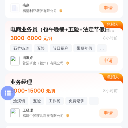
燕燕
申请
福清利亚塑胶有限公司
急招人
电商业务员（包午晚餐+五险+法定节假日休）
3800-6000
8小时前
元/月
石竹街道
五险
节日福利
带薪年假
...
冯淑婷
申请
菅沼研磨（福州）有限公司
急招人
业务经理
6000-15000
8小时前
元/月
渔溪镇
五险
工作餐
免费培训
...
王经理
申请
福建中骏寝具科技有限公司