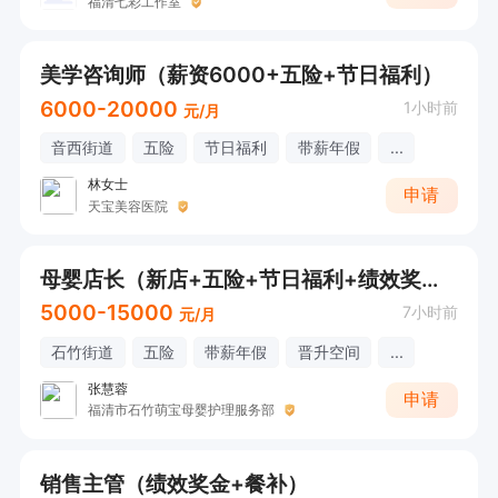
福清七彩工作室
美学咨询师（薪资6000+五险+节日福利）
6000-20000
1小时前
元/月
音西街道
五险
节日福利
带薪年假
...
林女士
申请
天宝美容医院
母婴店长（新店+五险+节日福利+绩效奖金）
5000-15000
7小时前
元/月
石竹街道
五险
带薪年假
晋升空间
...
张慧蓉
申请
福清市石竹萌宝母婴护理服务部
销售主管（绩效奖金+餐补）