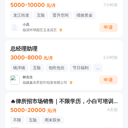
5000-10000
7小时前
元/月
龙江街道
五险
晋升空间
绩效奖金
小高
申请
福清环球园艺玉龙花艺
总经理助理
3000-8000
2小时前
元/月
镜洋镇
五险
包吃包住
节日福利
...
林先生
申请
福建鑫东昇彩印包装有限公司
🔥律所招市场销售｜不限学历，小白可培训 不用懂法律！对接客户线索，底薪+高提成，多劳多得，欢迎咨询
5000-20000
4天前
元/月
不限
五险
周末双休