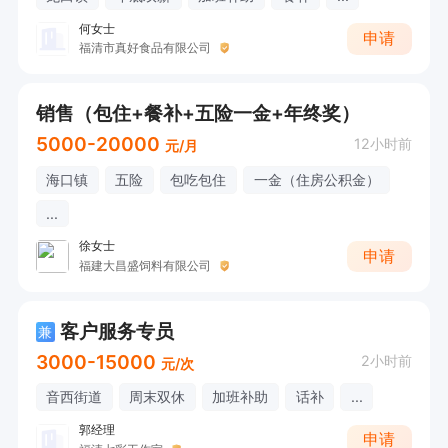
何女士
申请
福清市真好食品有限公司
销售（包住+餐补+五险一金+年终奖）
5000-20000
12小时前
元/月
海口镇
五险
包吃包住
一金（住房公积金）
...
徐女士
申请
福建大昌盛饲料有限公司
客户服务专员
兼
3000-15000
2小时前
元/次
音西街道
周末双休
加班补助
话补
...
郭经理
申请