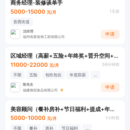
商务经理-装修谈单手
5000-15000
1天前
元/月
音西街道
沈经理
申请
福州有家装饰工程有限公司
区域经理（高薪+五险+年终奖+晋升空间+绩效奖金）
11000-22000
58分钟前
元/月
不限
五险
包吃包住
年底双薪
...
陈先生
申请
福建御冠食品有限公司
美容顾问（餐补房补+节日福利+提成+年终奖）
5000-10000
1小时前
元/月
不限
餐补
房补
节日福利
...