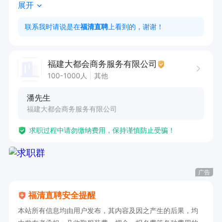
展开
队，制定发展规划，保障稳定与活力。

2.销售策略与目标达成：制定并执行销售策略，驱
联系我时请说是在
福清直聘
上看到的，谢谢！
动团队完成业绩目标，实现业务增长。

3.团队赋能与支持：指导成员销售活动，提供专业
福建大都会商务服务有限公司
知识与技巧支持，解决复杂问题，组织提升能力的
100-1000人
其他
培训。

潘先生
4.业绩分析与优化：跟踪分析团队业绩，提供反馈
福建大都会商务服务有限公司
建议，优化销售流程与策略。

求职过程中请勿缴纳费用，保持谨慎防止受骗！
5.客户关系协同：协助识别潜在客户，参与重要客
户谈判与关系维护。

6.市场洞察与策略调整：关注市场动态与趋势，调
广告
研分析，优化产品推广策略。
福清直聘安全提醒
本站所有信息均由用户发布，其内容及因之产生的后果，均